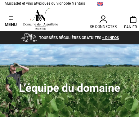
Muscadet et vins atypiques du vignoble Nantais
Aller
au
MENU
contenu
SE CONNECTER
TOURNÉES RÉGULIÈRES GRATUITES
+ D'INFOS
L’équipe du domaine
Va
co