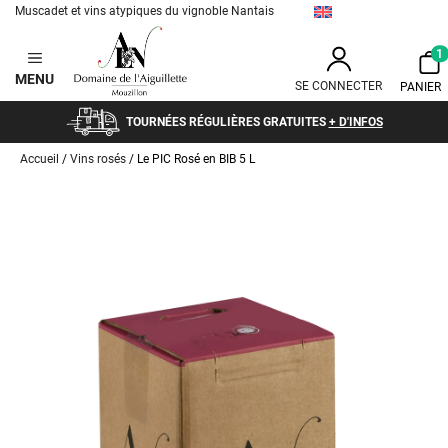
Muscadet et vins atypiques du vignoble Nantais
Aller
1
au
MENU
contenu
SE CONNECTER
TOURNÉES RÉGULIÈRES GRATUITES
+ D'INFOS
Accueil
/
Vins rosés
/ Le PIC Rosé en BIB 5 L