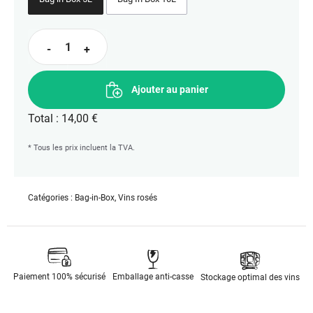
quantité
-
+
de
Le
Ajouter au panier
PIC
Rosé
Total :
14,00 €
en
* Tous les prix incluent la TVA.
BIB
5
L
Catégories :
Bag-in-Box
,
Vins rosés
Paiement 100% sécurisé
Emballage anti-casse
Stockage optimal des vins