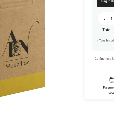
Bag in B
quantité
-
de
L'Inqualif
Total 
en
* Tous les pr
BIB
5
L
Catégories :
B
Paieme
sécu