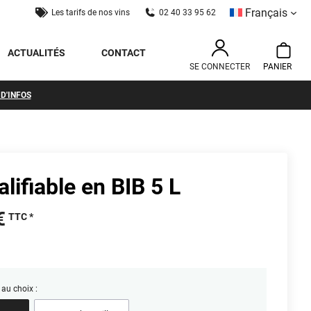
L'Inqualifiable
Français
Les tarifs de nos vins
02 40 33 95 62
en
BIB
ACTUALITÉS
CONTACT
5
SE CONNECTER
L
 D'INFOS
alifiable en BIB 5 L
€
TTC
au choix :