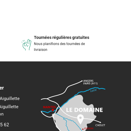
Tournées régulières gratuites
Nous planifions des tournées de
livraison
er
Aiguillette
Aiguillette
on
95 62