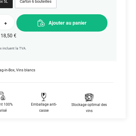
ox 5L
Carton 6 bouteilles
Ajouter au panier
+
iable
:
18,50 €
ix incluent la TVA.
ag-in-Box
,
Vins blancs
nt 100%
Emballage anti-
Stockage optimal des
risé
casse
vins