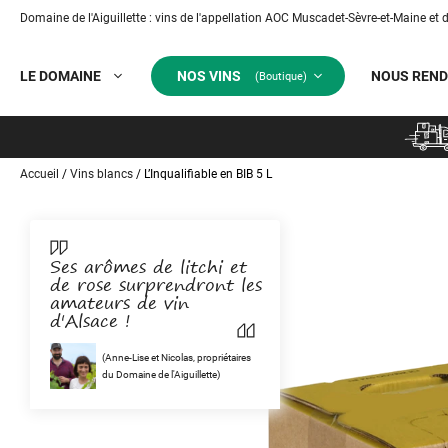
Domaine de l'Aiguillette : vins de l'appellation AOC Muscadet-Sèvre-et-Maine et 
Aller
au
LE DOMAINE
NOS VINS
NOUS REND
contenu
Accueil
/
Vins blancs
/ L’Inqualifiable en BIB 5 L
Ses arômes de litchi et
de rose surprendront les
amateurs de vin
d'Alsace !
(Anne-Lise et Nicolas, propriétaires
du Domaine de l'Aiguillette)